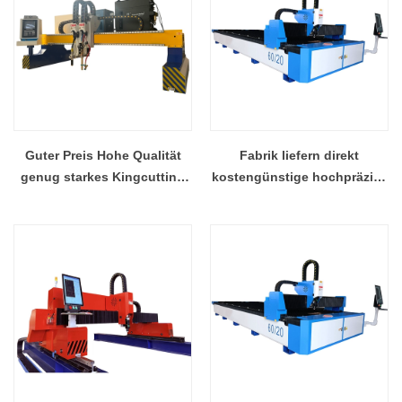
Guter Preis Hohe Qualität
Fabrik liefern direkt
genug starkes Kingcutting
kostengünstige hochpräzise
Gantry KCG CNC Plasma
KCL 1000 Watt / 2000 Watt
Hersteller China
fasermetall
laserschneidanlage