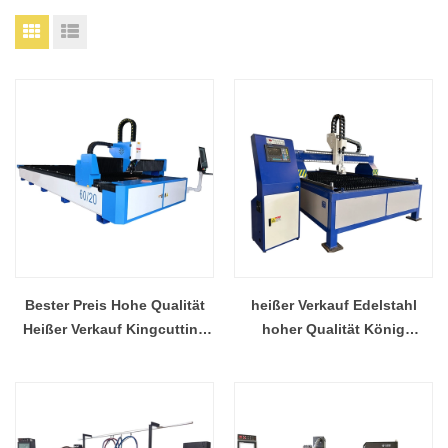
Bester Preis Hohe Qualität
heißer Verkauf Edelstahl
Heißer Verkauf Kingcutting
hoher Qualität König
1000 watt Stoff
Schneidetisch
Laserschneidanlage
Plasmaschneider Fabrik
Hersteller China