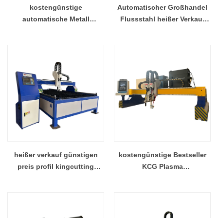
kostengünstige
Automatischer Großhandel
automatische Metall
Flussstahl heißer Verkauf
kingcutting tragbare Plasma-
Kingcutting KCG
Schneidemaschine Fabrik
Gasschneidemaschine
China
Hersteller China
heißer verkauf günstigen
kostengünstige Bestseller
preis profil kingcutting
KCG Plasma
plasma aluminium
Metallschneidemaschine
schneidemaschine fabrik
China Lieferant
china