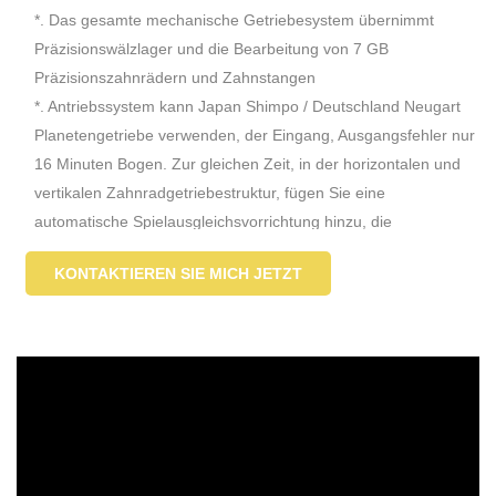
*. Das gesamte mechanische Getriebesystem übernimmt
Präzisionswälzlager und die Bearbeitung von 7 GB
Präzisionszahnrädern und Zahnstangen
*. Antriebssystem kann Japan Shimpo / Deutschland Neugart
Planetengetriebe verwenden, der Eingang, Ausgangsfehler nur
16 Minuten Bogen. Zur gleichen Zeit, in der horizontalen und
vertikalen Zahnradgetriebestruktur, fügen Sie eine
automatische Spielausgleichsvorrichtung hinzu, die
Getriebestruktur kann NC-Systemanweisungen genau
KONTAKTIEREN SIE MICH JETZT
ausführen
*. Führung: die Schiene nimmt den linearen Gleittyp an und
geht präzise auf zwei Schienen
*. Alle Geräte und Ersatzteile, mit schwarzer, galvanischer und
anderer Oberflächenbehandlung
*. Sandstrahl-Sprühgrundierung, Decklack mit oranger Farbe,
die Farbe ist gelb.