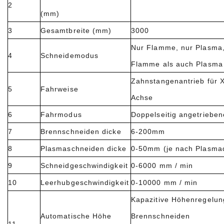
2
(mm)
3
Gesamtbreite (mm)
3000
Nur Flamme, nur Plasma
4
Schneidemodus
Flamme als auch Plasm
Zahnstangenantrieb für X
5
Fahrweise
Achse
6
Fahrmodus
Doppelseitig angetrieben
7
Brennschneiden dicke
6-200mm
8
Plasmaschneiden dicke
0-50mm (je nach Plasma
9
Schneidgeschwindigkeit
0-6000 mm / min
10
Leerhubgeschwindigkeit
0-10000 mm / min
Kapazitive Höhenregelun
Automatische Höhe
Brennschneiden