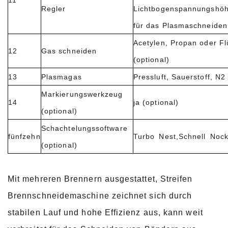
11
Regler
Lichtbogenspannungshö
für das Plasmaschneiden
Acetylen, Propan oder Fl
12
Gas schneiden
(optional)
13
Plasmagas
Pressluft, Sauerstoff, N2
Markierungswerkzeug
14
ja (optional)
(optional)
Schachtelungssoftware
fünfzehn
Turbo
Nest
,Schnell
Nock
(optional)
Mit mehreren Brennern ausgestattet, Streifen
Brennschneidemaschine zeichnet sich durch
stabilen Lauf und hohe Effizienz aus, kann weit