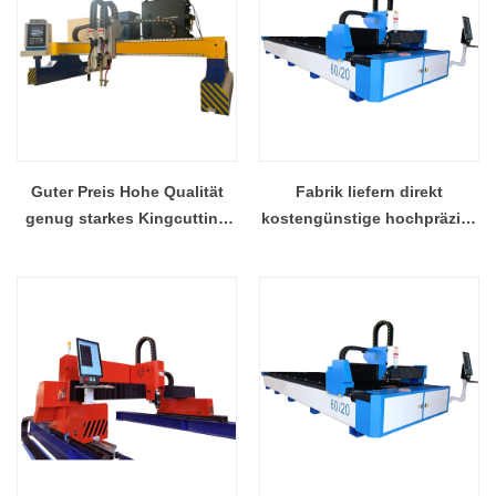
Guter Preis Hohe Qualität
Fabrik liefern direkt
genug starkes Kingcutting
kostengünstige hochpräzise
Gantry KCG CNC Plasma
KCL 1000 Watt / 2000 Watt
Hersteller China
fasermetall
laserschneidanlage