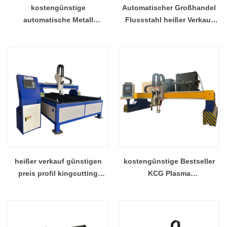
kostengünstige
Automatischer Großhandel
automatische Metall
Flussstahl heißer Verkauf
kingcutting tragbare Plasma-
Kingcutting KCG
Schneidemaschine Fabrik
Gasschneidemaschine
China
Hersteller China
heißer verkauf günstigen
kostengünstige Bestseller
preis profil kingcutting
KCG Plasma
plasma aluminium
Metallschneidemaschine
schneidemaschine fabrik
China Lieferant
china