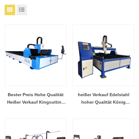
Bester Preis Hohe Qualität
heißer Verkauf Edelstahl
Heißer Verkauf Kingcutting
hoher Qualität König
1000 watt Stoff
Schneidetisch
Laserschneidanlage
Plasmaschneider Fabrik
Hersteller China