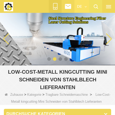
DE
LOW-COST-METALL KINGCUTTING MINI
SCHNEIDEN VON STAHLBLECH
LIEFERANTEN
>
>
>
Zuhause
Kategorie
Tragbare Schneidemaschine
Low-Cost-
Metall kingcutting Mini Schneiden von Stahlblech Lieferanten
DURCHSUCHE KATEGORIEN