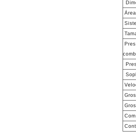
Dime
Área 
Sist
Tama
Presi
comb
Pres
Sopl
Velo
Groso
Groso
Comb
Contr