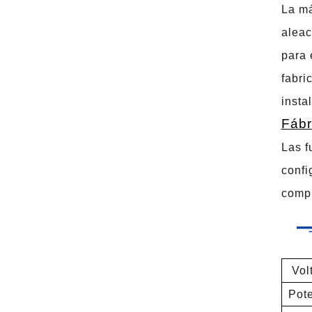
La má
aleac
para 
fabri
insta
Fábr
Las f
confi
compu
Volta
Pote