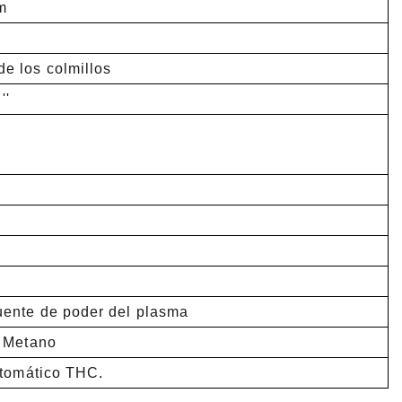
m
e los colmillos
''
ente de poder del plasma
 Metano
utomático THC.