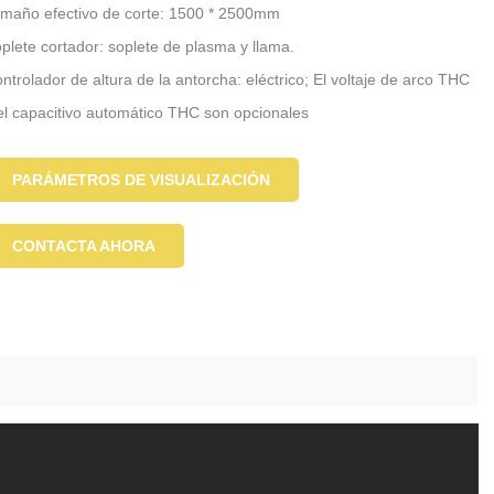
maño efectivo de corte: 1500 * 2500mm
plete cortador: soplete de plasma y llama.
ntrolador de altura de la antorcha: eléctrico; El voltaje de arco THC
el capacitivo automático THC son opcionales
stema de anidación: Starcam o Fastcam
PARÁMETROS DE VISUALIZACIÓN
CONTACTA AHORA