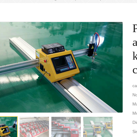
ca
No
Ma
M
Di
Si