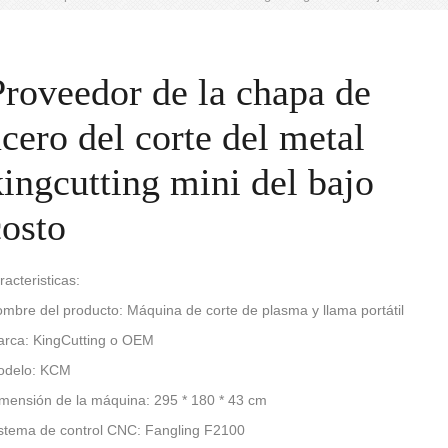
Proveedor de la chapa de
acero del corte del metal
kingcutting mini del bajo
costo
racteristicas:
mbre del producto: Máquina de corte de plasma y llama portátil
rca: KingCutting o OEM
odelo: KCM
mensión de la máquina: 295 * 180 * 43 cm
stema de control CNC: Fangling F2100