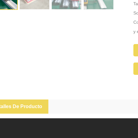
Ta
So
Co
y 
Si
alles De Producto