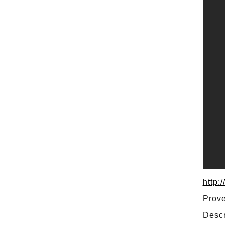
http:
Prove
Descr