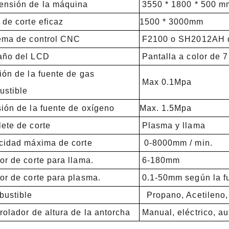
nsión de la máquina
3550 * 1800 * 500 m
de corte eficaz
1500 * 3000mm
ema de control CNC
F2100 o SH2012AH d
ño del LCD
Pantalla a color de 7 
ón de la fuente de gas
Max 0.1Mpa
ustible
ión de la fuente de oxígeno
Max. 1.5Mpa
ete de corte
Plasma y llama
cidad máxima de corte
0-8000mm / min.
r de corte para llama.
6-180mm
r de corte para plasma.
0.1-50mm según la fu
ustible
Propano, Acetileno,
olador de altura de la antorcha
Manual, eléctrico, a