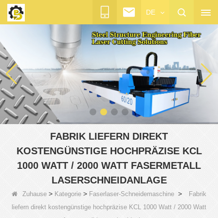
DE
FABRIK LIEFERN DIREKT
KOSTENGÜNSTIGE HOCHPRÄZISE KCL
1000 WATT / 2000 WATT FASERMETALL
LASERSCHNEIDANLAGE
>
>
>
Zuhause
Kategorie
Faserlaser-Schneidemaschine
Fabrik
liefern direkt kostengünstige hochpräzise KCL 1000 Watt / 2000 Watt