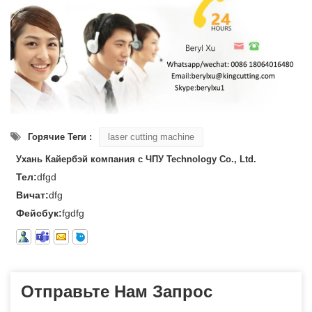
Горячие Теги :
laser cutting machine
Ухань Кайербэй компания с ЧПУ Technology Co., Ltd.
Тел:
dfgd
Вичат:
dfg
Фейсбук:
fgdfg
Отправьте Нам Запрос