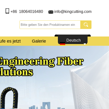
+86 18064016480
info@kingcutting.com
Deutsch
fe es jetzt
Galerie
e