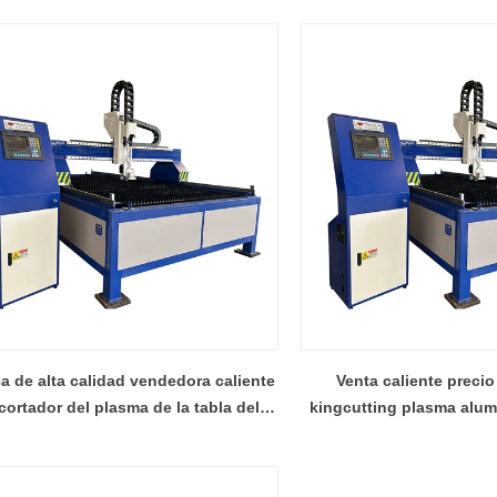
a de alta calidad vendedora caliente
Venta caliente precio 
cortador del plasma de la tabla del
kingcutting plasma alum
orte del rey del acero inoxidable
corte fábrica d