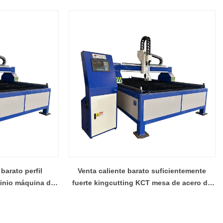
barato perfil
Venta caliente barato suficientemente
inio máquina de
fuerte kingcutting KCT mesa de acero de
e China
la máquina de corte de fábrica