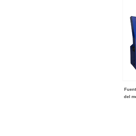
Fuent
del me
KC