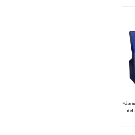
Fábric
del 
c