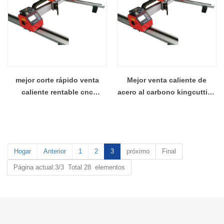
mejor corte rápido venta
Mejor venta caliente de
caliente rentable cnc
acero al carbono kingcutting
cortador de plasma al por
KCM metal mini plasma
mayor
cortador planta china
Hogar
Anterior
1
2
3
próximo
Final
Página actual:3/3 Total 28 elementos