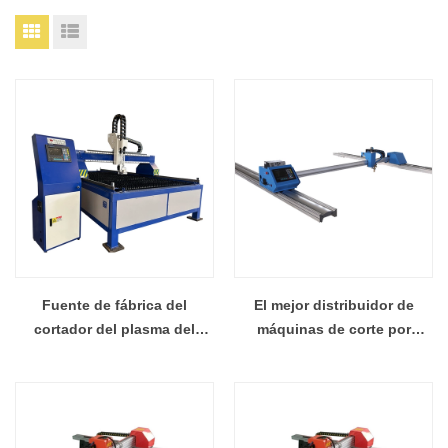
Fuente de fábrica del
El mejor distribuidor de
cortador del plasma del
máquinas de corte por
metal de la tabla del acero
plasma de CNC de acero
kingcutting KCT del mejor
inoxidable kingcutting de
precio de bajo costo
acero inoxidable de venta
caliente del mejor bajo costo