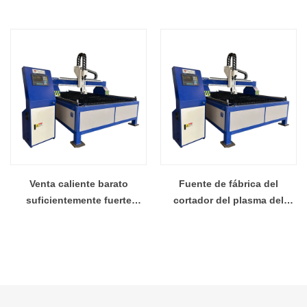
cortador del plasma de la
aluminio máquina de corte
tabla del corte del rey del
fábrica de China
acero inoxidable
Venta caliente barato
Fuente de fábrica del
suficientemente fuerte
cortador del plasma del
kingcutting KCT mesa de
metal de la tabla del acero
acero de la máquina de corte
kingcutting KCT del mejor
de fábrica
precio de bajo costo