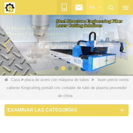
ES
>
>
Casa
placa de acero con máquina de tubos
buen precio venta
caliente Kingcutting portátil cnc cortador de tubo de plasma proveedor
de china
EXAMINAR LAS CATEGORÍAS