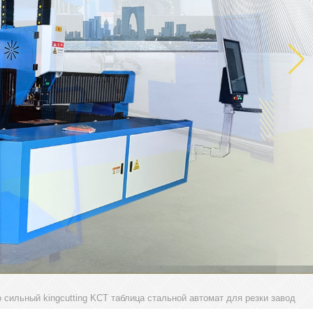
сильный kingcutting KCT таблица стальной автомат для резки завод