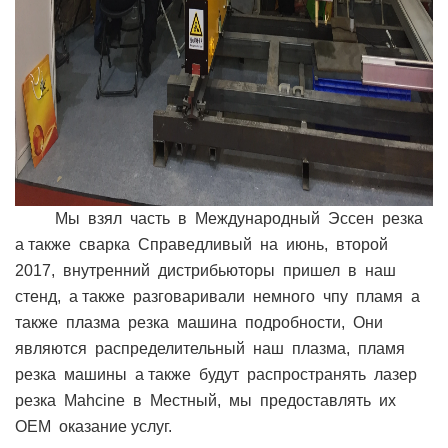
Мы
взял
часть
в
Международный
Эссен
резка
а также
сварка
Справедливый
на
июнь,
второй
2017,
внутренний
дистрибьюторы
пришел
в
наш
стенд,
а также
разговаривали
немного
чпу
пламя
а
также
плазма
резка
машина
подробности,
Oни
являются
распределительный
наш
плазма,
пламя
резка
машины
а также
будут
распространять
лазер
резка
Mahcine
в
Местный,
мы
предоставлять
их
OEM
оказание услуг.