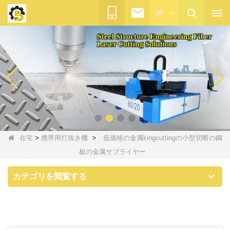
JP
>
>
在宅
携帯用打抜き機
低価格の金属kingcuttingの小型切断の鋼
板の金属サプライヤー
カテゴリを閲覧する