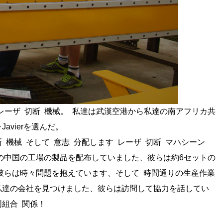
レーザ
切断
機械。
私達は武漢空港から私達の南アフリカ共
vierを選んだ。
断
機械
そして
意志
分配します
レーザ
切断
マハシーン
中国の工場の製品を配布していました、彼らは約6セットの
彼らは時々問題を抱えています、そして
時間通りの生産作業
私達の会社を見つけました、彼らは訪問して協力を話してい
組合
関係！