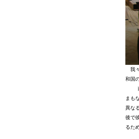
我
和国の
まも
異な
後で
るた