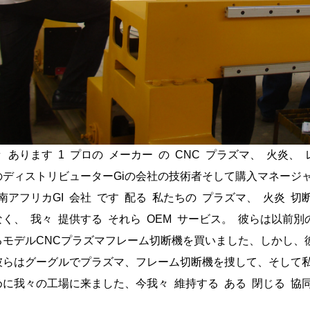
々
あります
1
プロの
メーカー
の
CNC
プラズマ、
火炎、
ディストリビューターGiの会社の技術者そして購入マネージャJa
南アフリカGI
会社
です
配る
私たちの
プラズマ、
火炎
切
なく
、
我々
提供する
それら
OEM
サービス。
彼らは以前別の
るモデルCNCプラズマフレーム切断機を買いました、しかし、
彼らはグーグルでプラズマ、フレーム切断機を捜して、そして
めに我々の工場に来ました、今我々
維持する
ある
閉じる
協同