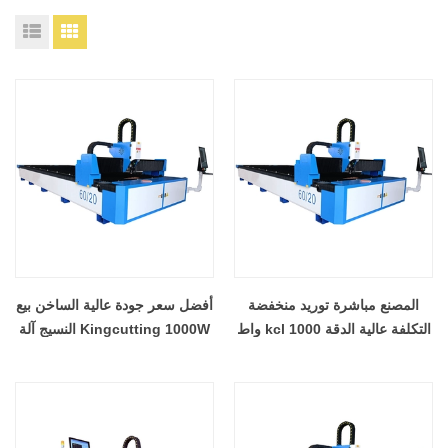
المصنع مباشرة توريد منخفضة
أفضل سعر جودة عالية الساخن بيع
التكلفة عالية الدقة kcl 1000 واط
Kingcutting 1000W النسيج آلة
/ 2000 واط الألياف المعدنية آلة
القطع بالليزر الصانع الصين
القطع بالليزر