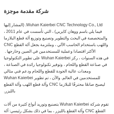
شركة مقدمة موجزة
Wuhan Kaierbei CNC Technology Co., Ltd. (المشار إليها
فيما يلي باسم ووهان كايربي) ، التي تأسست في عام 2011 ،
والمتخصصة في البحث والتطوير وتصنيع وتوزيع آلة قطع البلازما
واللهب باستخدام الحاسب الآلي ، وملتزمة بجعل آلة القطع CNC
الأكثر اقتصادا وعملية للمستخدمين في الصين وخارجها .
في هذه السنوات ، ركز Wuhan Kaierbei على تطوير التكنولوجيا
في صناعة القطع واللحام ، وتوفير تكنولوجيا رائدة في الصناعة ،
ومعدات عالية الجودة للقطع واللحام ودعم فني مثالي
للمستخدمين في العالم. والآن ، تم تطوير Wuhan Kaierbei
ليصبح صانعًا محترفًا للبلازما CNC وآلة قطع اللهب وآلة القطع
بالليزر.
تقوم شركة Wuhan Kaierbei بتصنيع وتوريد أنواع كثيرة من آلات
القطع CNC وآلة القطع بالليزر ، بما في ذلك بشكل رئيسي: آلة