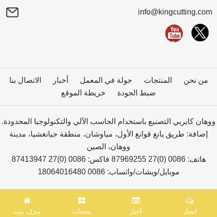
info@kingcutting.com
من نحن
المنتجات
جولة في المعمل
أخبار
الاتصال بنا
ضبط الجودة
خريطة الموقع
ووهان كايربي التصنيع باستخدام الحاسب الآلي والتكنولوجيا المحدودة.
إضافة: طريق يانغ قوانغ الأول، مياوشان، منطقة جيانغشيا، مدينة
ووهان، الصين
هاتف: 0086 (0)27 87969255 فاكس: 0086 (0)27 87413947
موبايل/ويشات/واتساب: 0086 18064016480
اتصل
أخبار
منتجات
منزل، بيت