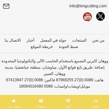
info@kingcutting.com
من نحن
المنتجات
جولة في المعمل
أخبار
الاتصال بنا
ضبط الجودة
خريطة الموقع
ووهان كايربي التصنيع باستخدام الحاسب الآلي والتكنولوجيا المحدودة.
إضافة: طريق يانغ قوانغ الأول، مياوشان، منطقة جيانغشيا، مدينة
ووهان، الصين
هاتف: 0086 (0)27 87969255 فاكس: 0086 (0)27 87413947
موبايل/ويشات/واتساب: 0086 18064016480
اتصل
أخبار
منتجات
منزل، بيت