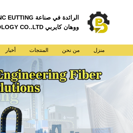
الرائدة في صناعة CNC EUTTING في الصين
ووهان كايربي CNC TECHNOLOGY CO..LTD
منزل
من نحن
المنتجات
أخبار